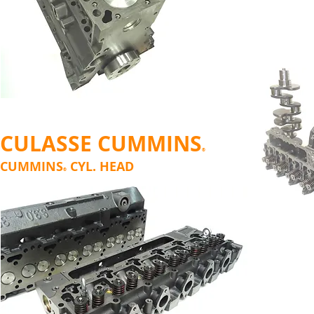
CULASSE CUMMINS
®
CUMMINS
CYL. HEAD
®