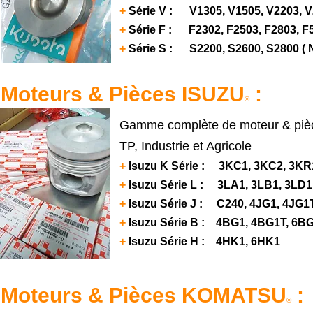
+
Série V : V1305, V1505, V2203, V2
+
Série F : F2302, F2503, F2803, F
+
Série S : S2200, S2600, S2800 (
Moteurs & Pièces ISUZU
:
®
Gamme complète de moteur & pièc
TP, Industrie et Agricole
+
Isuzu K Série : 3KC1, 3KC2, 3KR
+
Isuzu Série L : 3LA1, 3LB1, 3LD1
+
Isuzu Série J : C240, 4JG1, 4JG1T
+
Isuzu Série B : 4BG1, 4BG1T, 6B
+
Isuzu Série H : 4HK1, 6HK1
Moteurs & Pièces KOMATSU
:
®