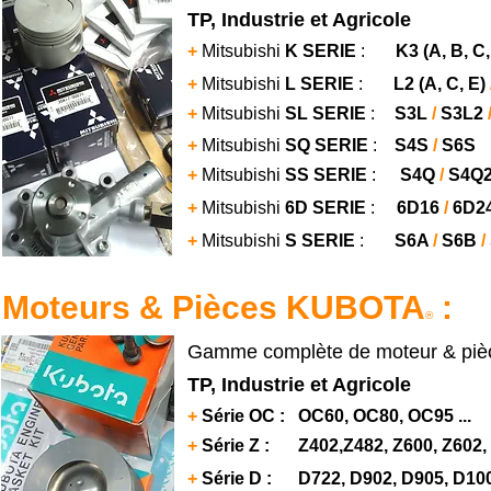
TP, Industrie et Agricole
+
Mitsubishi
K SERIE
:
K3
(A, B, C,
+
Mitsubishi
L SERIE
:
L2 (A, C, E)
+
Mitsubishi
SL SERIE
:
S3L
/
S3L2
+
Mitsubishi
SQ SERIE
:
S4S
/
S6S
+
Mitsubishi
SS SERIE
:
S4Q
/
S4Q
+
Mitsubishi
6D SERIE
:
6D16
/
6D2
+
Mitsubishi
S SERIE
:
S6A
/
S6B
/
Moteurs & Pièces KUBOTA
:
®
Gamme complète de moteur & pièc
TP, Industrie et Agricole
+
Série OC : OC60, OC80, OC95 ...
+
Série Z :
Z402,Z482, Z600, Z602, 
+
Série D : D722, D902, D905, D1005