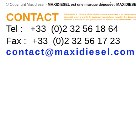
© Copyright Maxidiesel -
MAXIDIESEL est une marque déposée / MAXIDIESEL
CONTACT
DISCLAIMER ® : The use of the original manufacturers' name is for reference purp
connected in any way with the equipment manufacturers named in this document. 
référence, et n'indiquent pas que les pièces ou moteurs, ni que MAXI D EURL sont
Tel :
+33 (0)2 32 56 18 64
Fax :
+33 (0)2 32 56 17 23
contact@maxidiesel.com