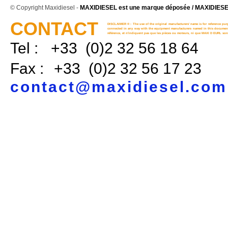
© Copyright Maxidiesel -
MAXIDIESEL est une marque déposée / MAXIDIESEL
CONTACT
DISCLAIMER ® : The use of the original manufacturers' name is for reference purp
connected in any way with the equipment manufacturers named in this document. 
référence, et n'indiquent pas que les pièces ou moteurs, ni que MAXI D EURL sont
Tel :
+33 (0)2 32 56 18 64
Fax :
+33 (0)2 32 56 17 23
contact@maxidiesel.com