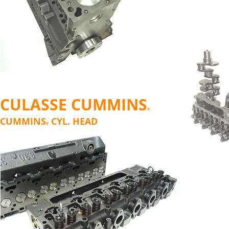
CULASSE CUMMINS
®
CUMMINS
CYL. HEAD
®