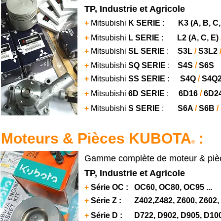
TP, Industrie et Agricole
+
Mitsubishi
K SERIE
:
K3
(A, B, C,
+
Mitsubishi
L SERIE
:
L2 (A, C, E)
+
Mitsubishi
SL SERIE
:
S3L
/
S3L2
+
Mitsubishi
SQ SERIE
:
S4S
/
S6S
+
Mitsubishi
SS SERIE
:
S4Q
/
S4Q
+
Mitsubishi
6D SERIE
:
6D16
/
6D2
+
Mitsubishi
S SERIE
:
S6A
/
S6B
/
Moteurs & Pièces KUBOTA
:
®
Gamme complète de moteur & pièc
TP, Industrie et Agricole
+
Série OC : OC60, OC80, OC95 ...
+
Série Z :
Z402,Z482, Z600, Z602, 
+
Série D : D722, D902, D905, D1005