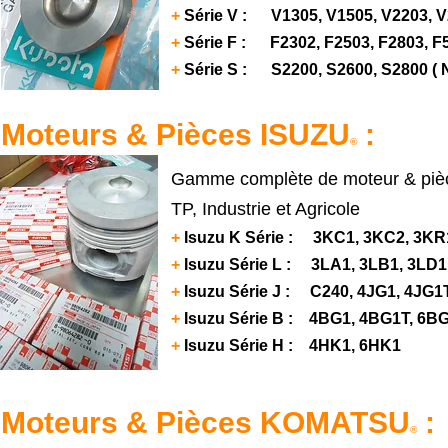
+
Série V : V1305, V1505, V2203, V2
+
Série F : F2302, F2503, F2803, F
+
Série S : S2200, S2600, S2800 (
Moteurs & Pièces ISUZU
:
®
Gamme complète de moteur & pièc
TP, Industrie et Agricole
+
Isuzu K Série : 3KC1, 3KC2, 3KR
+
Isuzu Série L : 3LA1, 3LB1, 3LD1
+
Isuzu Série J : C240, 4JG1, 4JG1T
+
Isuzu Série B : 4BG1, 4BG1T, 6B
+
Isuzu Série H : 4HK1, 6HK1
Moteurs & Pièces KOMATSU
:
®