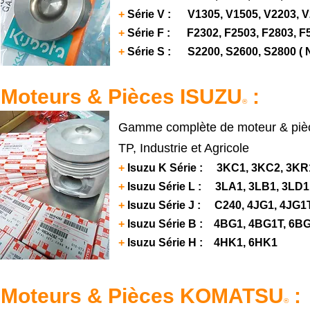
+
Série V : V1305, V1505, V2203, V2
+
Série F : F2302, F2503, F2803, F
+
Série S : S2200, S2600, S2800 (
Moteurs & Pièces ISUZU
:
®
Gamme complète de moteur & pièc
TP, Industrie et Agricole
+
Isuzu K Série : 3KC1, 3KC2, 3KR
+
Isuzu Série L : 3LA1, 3LB1, 3LD1
+
Isuzu Série J : C240, 4JG1, 4JG1T
+
Isuzu Série B : 4BG1, 4BG1T, 6B
+
Isuzu Série H : 4HK1, 6HK1
Moteurs & Pièces KOMATSU
:
®