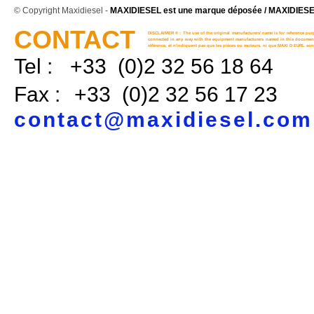
© Copyright Maxidiesel -
MAXIDIESEL est une marque déposée / MAXIDIESEL
CONTACT
DISCLAIMER ® : The use of the original manufacturers' name is for reference purp
connected in any way with the equipment manufacturers named in this document. 
référence, et n'indiquent pas que les pièces ou moteurs, ni que MAXI D EURL sont
Tel :
+33 (0)2 32 56 18 64
Fax :
+33 (0)2 32 56 17 23
contact@maxidiesel.com