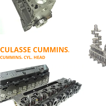
CULASSE CUMMINS
®
CUMMINS
CYL. HEAD
®