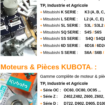
TP, Industrie et Agricole
+
Mitsubishi
K SERIE
:
K3
(A, B, C,
+
Mitsubishi
L SERIE
:
L2 (A, C, E)
+
Mitsubishi
SL SERIE
:
S3L
/
S3L2
+
Mitsubishi
SQ SERIE
:
S4S
/
S6S
+
Mitsubishi
SS SERIE
:
S4Q
/
S4Q
+
Mitsubishi
6D SERIE
:
6D16
/
6D2
+
Mitsubishi
S SERIE
:
S6A
/
S6B
/
Moteurs & Pièces KUBOTA
:
®
Gamme complète de moteur & pièc
TP, Industrie et Agricole
+
Série OC : OC60, OC80, OC95 ...
+
Série Z :
Z402,Z482, Z600, Z602, 
+
Série D : D722, D902, D905, D1005